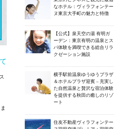
なホテル：ヴィラフォンテー
ヌ東京大手町の魅力と特徴
【公式】泉天空の湯 有明ガ
ーデン：東京有明の温泉とス
パ体験を満喫できる総合リラ
クゼーション施設
て
横手駅前温泉ゆうゆうプラザ
ス
＆ホテルプラザ迎賓 – 充実し
た自然温泉と贅沢な宿泊体験
を提供する秋田の癒しのリゾ
ート
きま
住友不動産ヴィラフォンテー