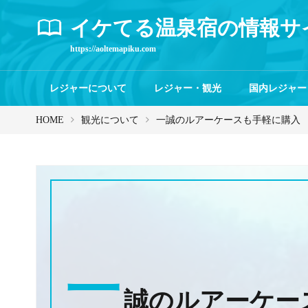
イケてる温泉宿の情報サ
https://aoltemapiku.com
レジャーについて
レジャー・観光
国内レジャー
HOME
観光について
一誠のルアーケースも手軽に購入
一
誠のルアーケー