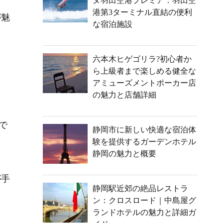
ヌ羽田空港プレミア：羽田空
港第3ターミナル直結の便利
が魅
な宿泊施設
六本木ヒゲゴリラ?初心者か
し
ら上級者まで楽しめる健全な
アミューズメントポーカー店
の魅力と店舗詳細
で
静岡市に新しい快適な宿泊体
験を提供するガーデンホテル
静岡の魅力と概要
が手
静岡駅近郊の絶品レストラ
ン：クロスロード｜中島屋グ
ランドホテルの魅力と詳細ガ