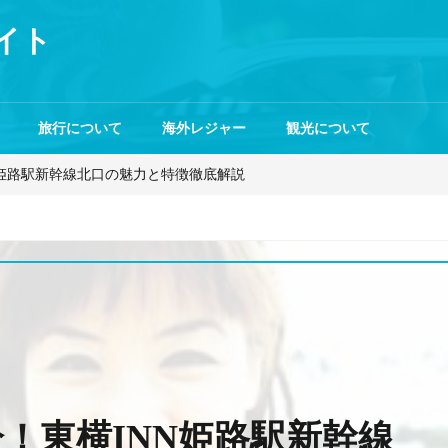
イト
旅行について
海外レジャー
観光について
N姫路駅新幹線北口の魅力と特徴徹底解説
！東横INN姫路駅新幹線