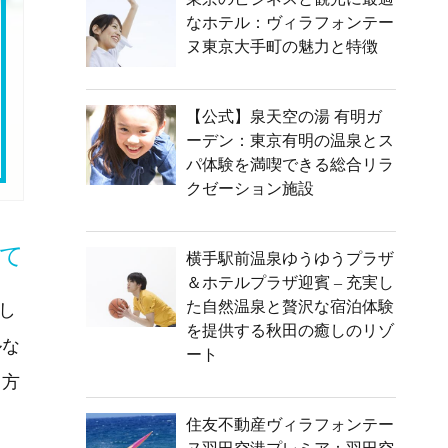
なホテル：ヴィラフォンテー
ヌ東京大手町の魅力と特徴
【公式】泉天空の湯 有明ガ
ーデン：東京有明の温泉とス
パ体験を満喫できる総合リラ
クゼーション施設
て
横手駅前温泉ゆうゆうプラザ
＆ホテルプラザ迎賓 – 充実し
た自然温泉と贅沢な宿泊体験
し
を提供する秋田の癒しのリゾ
ルな
ート
る方
ま
住友不動産ヴィラフォンテー