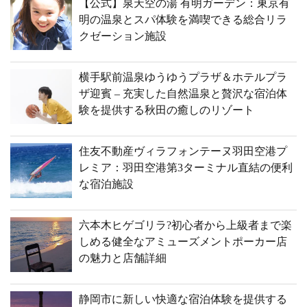
【公式】泉天空の湯 有明ガーデン：東京有
明の温泉とスパ体験を満喫できる総合リラ
クゼーション施設
横手駅前温泉ゆうゆうプラザ＆ホテルプラ
ザ迎賓 – 充実した自然温泉と贅沢な宿泊体
験を提供する秋田の癒しのリゾート
住友不動産ヴィラフォンテーヌ羽田空港プ
レミア：羽田空港第3ターミナル直結の便利
な宿泊施設
六本木ヒゲゴリラ?初心者から上級者まで楽
しめる健全なアミューズメントポーカー店
の魅力と店舗詳細
静岡市に新しい快適な宿泊体験を提供する