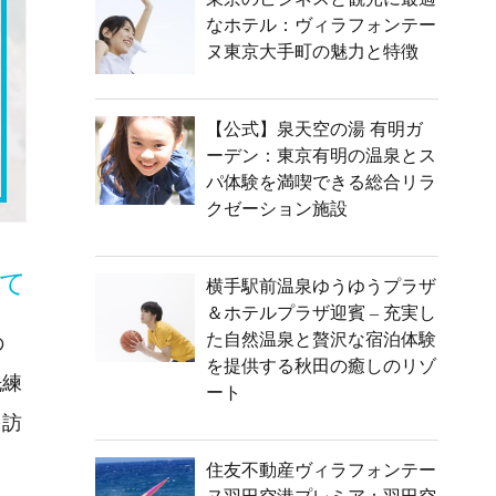
なホテル：ヴィラフォンテー
ヌ東京大手町の魅力と特徴
【公式】泉天空の湯 有明ガ
ーデン：東京有明の温泉とス
パ体験を満喫できる総合リラ
クゼーション施設
て
横手駅前温泉ゆうゆうプラザ
＆ホテルプラザ迎賓 – 充実し
た自然温泉と贅沢な宿泊体験
の
を提供する秋田の癒しのリゾ
洗練
ート
を訪
住友不動産ヴィラフォンテー