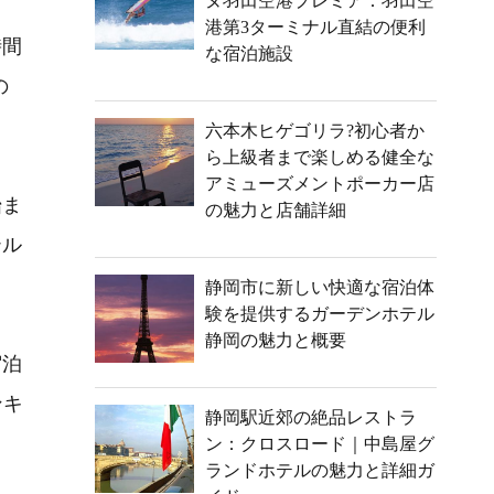
ヌ羽田空港プレミア：羽田空
港第3ターミナル直結の便利
時間
な宿泊施設
の
六本木ヒゲゴリラ?初心者か
ら上級者まで楽しめる健全な
アミューズメントポーカー店
始ま
の魅力と店舗詳細
テル
静岡市に新しい快適な宿泊体
験を提供するガーデンホテル
静岡の魅力と概要
宿泊
ンキ
静岡駅近郊の絶品レストラ
ン：クロスロード｜中島屋グ
ランドホテルの魅力と詳細ガ