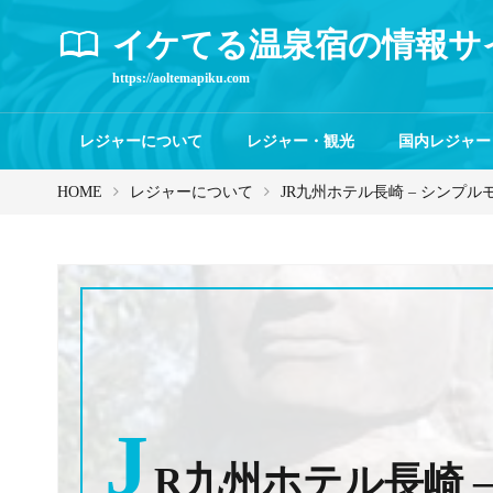
イケてる温泉宿の情報サ
https://aoltemapiku.com
レジャーについて
レジャー・観光
国内レジャー
HOME
レジャーについて
JR九州ホテル長崎 – シンプ
J
R九州ホテル長崎 