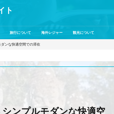
イト
旅行について
海外レジャー
観光について
ルモダンな快適空間での滞在
– シンプルモダンな快適空